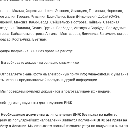
пания, Мальта, Хорватия, Чехия, Эстония, Исландия, Германия, Норвегия,
ртугалия, Греция, Румыния, Шри-Ланка, Бали (Индонезия), Дубай (ОАЭ),
врикий, Мексика, Кабо-Верде, Сейшельские острова, Тайвань, Северная
кедония, Таиланд, Белиз, Грузия, Барбадос, Антигуа и Барбуда, Бермудские
трова, Каймановы острова, Ангилья, Монтсеррат, Доминика, Багамские остров
расао, Коста-Рика, Вьетнам.
рядок получения ВНЖ без права на работу:
 Вы собираете документы согласно списку ниже
 Отправляете сканы/фото на электронную почту
info@visa-oskol.ru
с указани
ты, страны предполагаемой поездки и другой информации.
 Мы проверяем комплект документов и подготавливаем их к подаче.
еобходимые документы для получения ВНЖ
Необходимые документы для получения ВНЖ без права на работу:
дним из популярнейших направлений является получения
ВНЖ без права на
аботу в Испании
. Мы оказываем полный комплекс услуг по получению визы эт