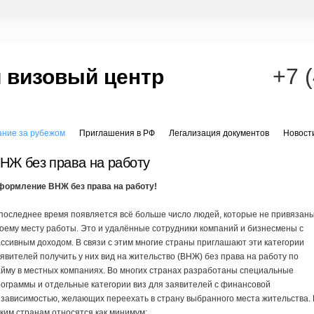
+7 
 визовый центр
ание за рубежом
Приглашения в РФ
Легализация документов
Новост
НЖ без права на работу
формление ВНЖ без права на работу!
последнее время появляется всё больше число людей, которые не привязаны
оему месту работы. Это и удалённые сотрудники компаний и бизнесмены с
ссивным доходом. В связи с этим многие страны приглашают эти категории
явителей получить у них вид на жительство (ВНЖ) без права на работу по
йму в местных компаниях. Во многих странах разработаны специальные
ограммы и отдельные категории виз для заявителей с финансовой
зависимостью, желающих переехать в страну выбранного места жительства. 
ким странам относятся как минимум: