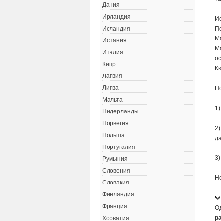
Дания
Ирландия
Ис
По
Исландия
Ма
Испания
Ма
Италия
ос
Кипр
Кю
Латвия
Литва
По
Мальта
1)
Нидерланды
Норвегия
2)
Польша
да
Португалия
3)
Румыния
Словения
Н
Словакия
Финляндия
Франция
О
р
Хорватия