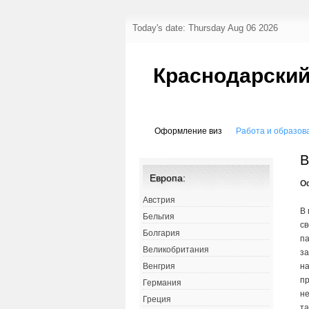
Today's date: Thursday Aug 06 2026
Краснодарский
Оформление виз
Работа и образов
В
Европа:
О
Австрия
В 
Бельгия
св
Болгария
па
Великобритания
за
на
Венгрия
пр
Германия
не
Греция
та