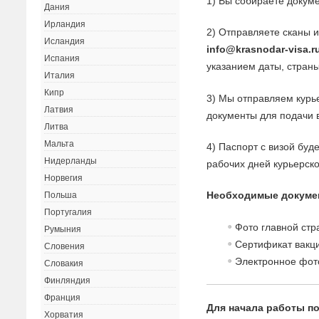
1) Вы собираете докуме
Дания
Ирландия
2) Отправляете сканы 
Исландия
info@krasnodar-visa.r
Испания
указанием даты, страны
Италия
Кипр
3) Мы отправляем курь
Латвия
документы для подачи в
Литва
Мальта
4) Паспорт с визой буд
Нидерланды
рабочих дней курьерск
Норвегия
Необходимые докуме
Польша
Португалия
Фото главной стр
Румыния
Сертификат вакци
Словения
Электронное фот
Словакия
Финляндия
Франция
Для начала работы по
Хорватия