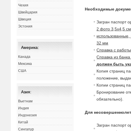
Чехия
Необходимые докуме
Швейцария
Швеция
Загран паспорт о
Эстония
2 фото 3,5х4,5 с
использованные, 
32 мм
Америка:
Справка с работ
Справка из банка
Канада
должен быть ука
Мексика
Копия страниц па
США
положение,
в
ыдан
Копии страниц па
Азия:
Бронирование оте
обязательно).
Вьетнам
Индия
Для несовершеннолет
Индонезия
Китай
Загран паспорт о
Сингапур