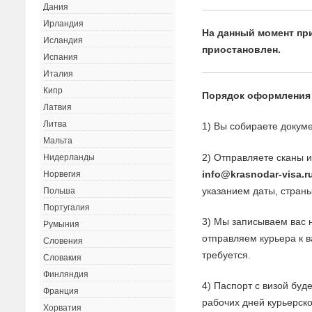
Дания
Ирландия
На данный момент пр
Исландия
приостановлен.
Испания
Италия
Кипр
Порядок оформления
Латвия
Литва
1) Вы собираете докуме
Мальта
2) Отправляете сканы 
Нидерланды
info@krasnodar-visa.r
Норвегия
указанием даты, страны
Польша
Португалия
3) Мы записываем вас 
Румыния
отправляем курьера к 
Словения
требуется.
Словакия
Финляндия
4) Паспорт с визой буд
Франция
рабочих дней курьерск
Хорватия