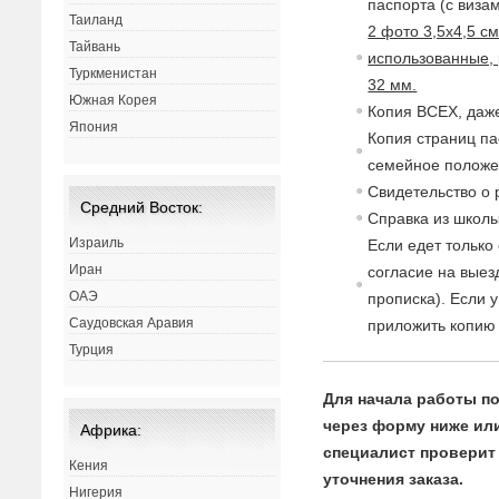
паспорта (с
в
изам
Таиланд
2 фото 3,5х4,5 с
Тайвань
использованные, 
Туркменистан
32 мм.
Южная Корея
Копия ВСЕХ, даже
Япония
Копия страниц па
семейное полож
Св
идетельст
в
о о
Средний Восток:
Спра
в
ка из школы
Израиль
Если едет только
Иран
согласие
на
в
ыез
ОАЭ
прописка). Если 
Саудовская Аравия
приложить копию 
Турция
Для начала работы по
через форму ниже или 
Африка:
специалист проверит 
Кения
уточнения заказа.
Нигерия