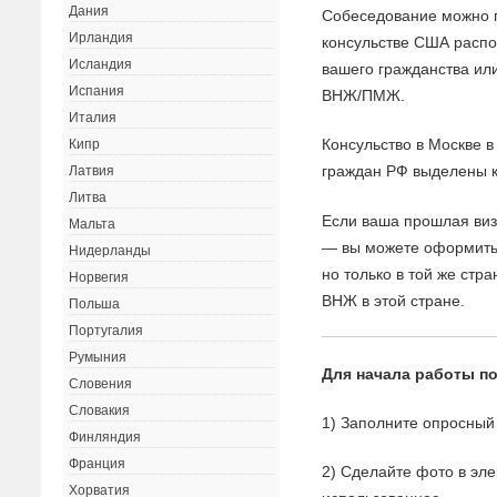
Дания
Собеседование можно п
Ирландия
консульстве США распо
Исландия
вашего гражданства или
Испания
ВНЖ/ПМЖ.
Италия
Консульство в Москве 
Кипр
граждан РФ выделены к
Латвия
Литва
Если ваша прошлая виз
Мальта
— вы можете оформить 
Нидерланды
но только в той же стр
Норвегия
ВНЖ в этой стране.
Польша
Португалия
Румыния
Для начала работы 
Словения
Словакия
1) Заполните опросный
Финляндия
Франция
2) Сделайте фото в эле
Хорватия