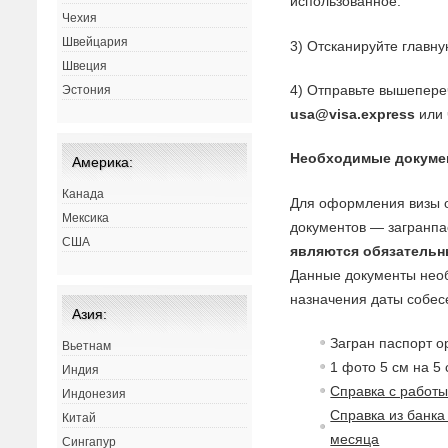
использованное.
Чехия
Швейцария
3) Отсканируйте главн
Швеция
4) Отправьте вышепере
Эстония
usa@visa.express
или 
Необходимые докуме
Америка:
Канада
Для оформления визы о
Мексика
документов — загранпа
США
являются обязатель
Данные документы необ
назначения даты собес
Азия:
Загран паспорт о
Вьетнам
1 фото 5 см на 5
Индия
Справка с работ
Индонезия
Справка из банка
Китай
месяца
Сингапур