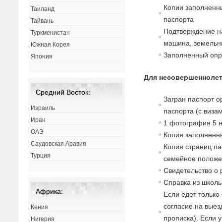
Копии заполненны
Таиланд
паспорта
Тайвань
Подтверждение на
Туркменистан
машина, земельны
Южная Корея
Заполненный опр
Япония
Для несовершеннолет
Средний Восток:
Загран паспорт о
Израиль
паспорта (с
в
изам
Иран
1 фотография 5
ОАЭ
Копия заполненны
Саудовская Аравия
Копия страниц па
Турция
семейное полож
Св
идетельст
в
о о
Спра
в
ка из школы
Африка:
Если едет только
согласие
на
в
ыез
Кения
прописка). Если 
Нигерия