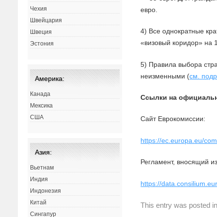
Чехия
евро.
Швейцария
4) Все однократные кр
Швеция
«визовый коридор» на 
Эстония
5) Правила выбора стр
неизменными (
см. под
Америка:
Канада
Ссылки на официальн
Мексика
США
Сайт Еврокомиссии:
https://ec.europa.eu/c
Азия:
Регламент, вносящий и
Вьетнам
Индия
https://data.consilium.
Индонезия
Китай
This entry was posted i
Сингапур