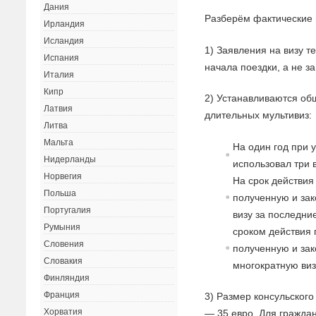
Дания
Разберём фактические
Ирландия
Исландия
1) Заявления на визу т
Испания
начала поездки, а не з
Италия
Кипр
2) Устанавливаются об
Латвия
длительных мультивиз:
Литва
Мальта
На один год при 
Нидерланды
использовал три 
Норвегия
На срок действия 
Польша
полученную и за
Португалия
визу за последние
Румыния
сроком действия 
Словения
полученную и за
Словакия
многократную виз
Финляндия
Франция
3) Размер консульског
Хорватия
— 35 евро. Для граждан